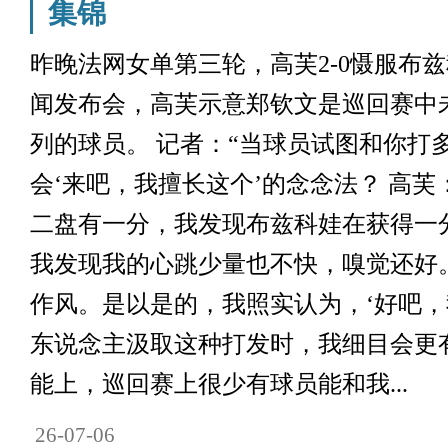
集锦
昨晚法网女单第三轮，高芙2-0慑服布兹
闻发布会，高芙示意郑钦文是巡回赛中
列的球员。 记者：“当球员试图和你打
会‘来吧，我擅长这个’的念念法？ 高芙
二盘有一分，我发现布兹科娃在获得一
我发现我的心跳少量也不快，嗅觉还好
作风。是以是的，我照实认为，‘好吧，我
东说念主汲取这种打发时，我细目会更
能上，巡回赛上很少有球员能和我...
26-07-06