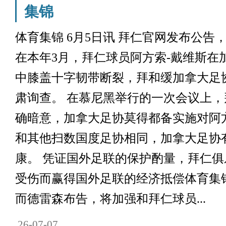
集锦
体育集锦 6月5日讯 拜仁官网发布公
在本年3月，拜仁球员阿方索-戴维斯在
中膝盖十字韧带断裂，拜和缓加拿大足
肃询查。 在慕尼黑举行的一次会议上，
确暗意，加拿大足协莫得都备实施对阿
和其他扫数国度足协相同，加拿大足协
康。 凭证国外足联的保护酌量，拜仁俱
受伤而赢得国外足联的经济抵偿体育集
而德雷森布告，将加强和拜仁球员...
26-07-07