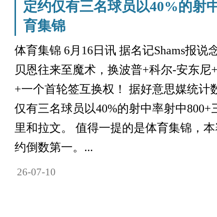
定约仅有三名球员以40%的射中
育集锦
体育集锦 6月16日讯 据名记Shams
贝恩往来至魔术，换波普+科尔-安东尼
+一个首轮签互换权！ 据好意思媒统计数
仅有三名球员以40%的射中率射中800
里和拉文。 值得一提的是体育集锦，
约倒数第一。...
26-07-10