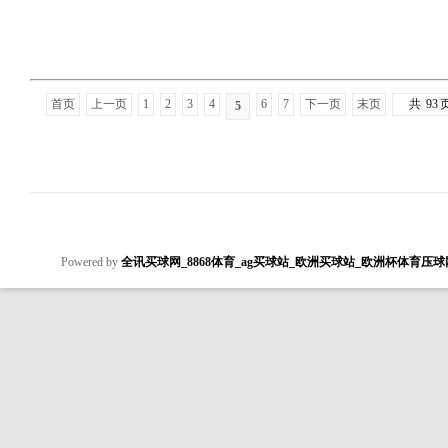
首页
上一页
1
2
3
4
6
7
下一页
末页
共
93
5
Powered by
全讯买球网_8868体育_ag买球站_欧洲买球站_欧洲杯体育压球