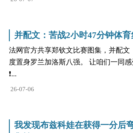
并配文：苦战2小时47分钟体育
法网官方共享郑钦文比赛图集，并配文：
度置身罗兰加洛斯八强。 让咱们一同
❗️...
26-07-06
我发现布兹科娃在获得一分后