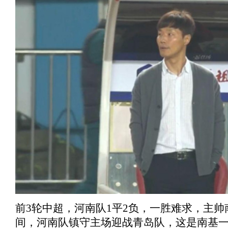
前3轮中超，河南队1平2负，一胜难求，主
间，河南队镇守主场迎战青岛队，这是南基