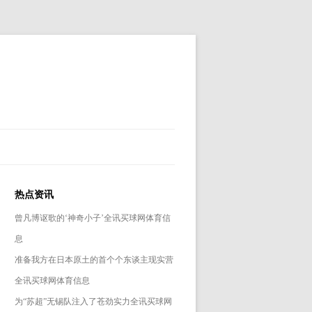
热点资讯
曾凡博讴歌的‘神奇小子’全讯买球网体育信
息
准备我方在日本原土的首个个东谈主现实营
全讯买球网体育信息
为“苏超”无锡队注入了苍劲实力全讯买球网