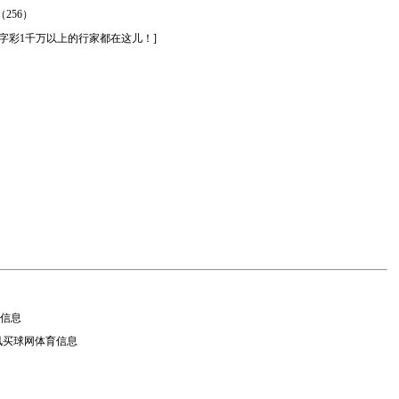
256）
字彩1千万以上的行家都在这儿！]
育信息
讯买球网体育信息