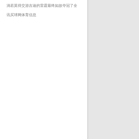
淌若莫得交游吉迪的雷霆最终如故夺冠了全
讯买球网体育信息