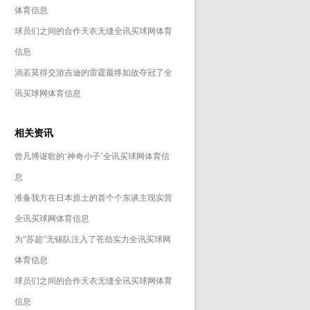
体育信息
球员们之间的合作天衣无缝全讯买球网体育
信息
淌若莫得交游吉迪的雷霆最终如故夺冠了全
讯买球网体育信息
相关资讯
曾凡博讴歌的‘神奇小子’全讯买球网体育信
息
准备我方在日本原土的首个个东谈主现实营
全讯买球网体育信息
为“苏超”无锡队注入了苍劲实力全讯买球网
体育信息
球员们之间的合作天衣无缝全讯买球网体育
信息