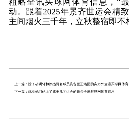
粗略全讯买球网体育信息，“最
动。跟着2025年景齐世运会精
主间烟火三千年，立秋整宿即不
上一篇：
除了胡明轩和徐杰两名球员具备更正场面的实力外全讯买球网体育
下一篇：
此次她们站上了成王凡间运会的舞台全讯买球网体育信息