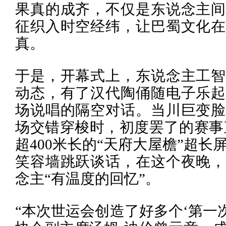
果真的成齐，不仅是东说念主间
征织入时空经纬，让巴蜀文化在
真。
于是，开幕式上，东说念主工智
动态，有了汉代陶俑随电子乐起
场说唱的隔空对话。当川巨变脸
场交错穿梭时，初度罢了的赛事
超400米长的“天府大屋檐”超长
笑容墙跳跃谈话，在这个夜晚，
念主“有温度的回忆”。
“本次世运会创造了好多个‘第一