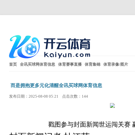
首页
全讯买球网体育信息
体育赛事直播
体育集锦
体育录像/图片
而是拥抱更多元化清醒全讯买球网体育信息
发布日期：2025-08-08 05:21 点击次数：144
戳图参与封面新闻世运闯关赛 