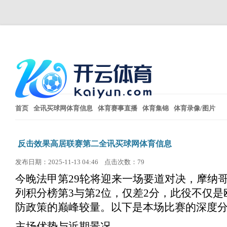
首页
全讯买球网体育信息
体育赛事直播
体育集锦
体育录像/图片
反击效果高居联赛第二全讯买球网体育信息
发布日期：2025-11-13 04:46 点击次数：79
今晚法甲第29轮将迎来一场要道对决，摩纳
列积分榜第3与第2位，仅差2分，此役不仅
防政策的巅峰较量。以下是本场比赛的深度
主场优势与近期景况