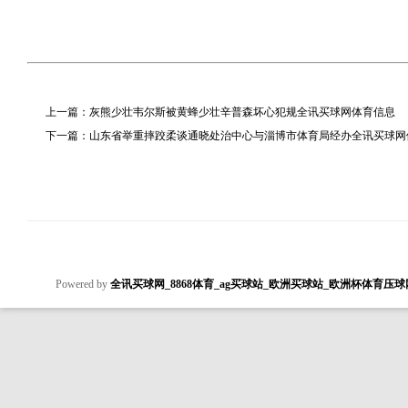
上一篇：
灰熊少壮韦尔斯被黄蜂少壮辛普森坏心犯规全讯买球网体育信息
下一篇：
山东省举重摔跤柔谈通晓处治中心与淄博市体育局经办全讯买球网
Powered by
全讯买球网_8868体育_ag买球站_欧洲买球站_欧洲杯体育压球