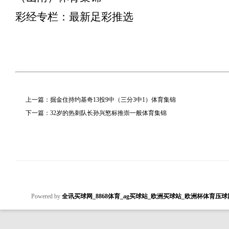
彩经专栏：最新足彩推选
上一篇：
掘金住持约基奇13投9中（三分3中1）体育集锦
下一篇：
32岁的热刺队长孙兴慜标推崇一般体育集锦
Powered by
全讯买球网_8868体育_ag买球站_欧洲买球站_欧洲杯体育压球