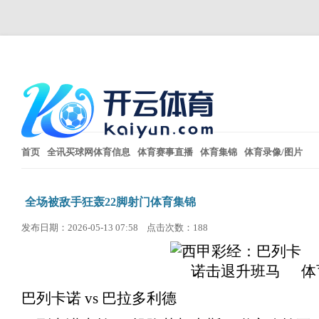
首页
全讯买球网体育信息
体育赛事直播
体育集锦
体育录像/图片
全场被敌手狂轰22脚射门体育集锦
发布日期：2026-05-13 07:58 点击次数：188
体
巴列卡诺 vs 巴拉多利德