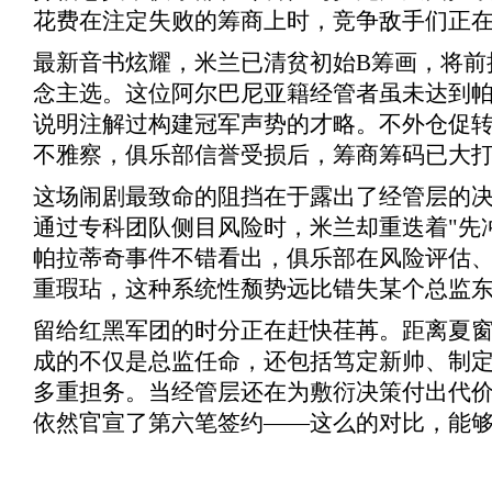
花费在注定失败的筹商上时，竞争敌手们正
最新音书炫耀，米兰已清贫初始B筹画，将前
念主选。这位阿尔巴尼亚籍经管者虽未达到
说明注解过构建冠军声势的才略。不外仓促
不雅察，俱乐部信誉受损后，筹商筹码已大
这场闹剧最致命的阻挡在于露出了经管层的
通过专科团队侧目风险时，米兰却重迭着"先
帕拉蒂奇事件不错看出，俱乐部在风险评估
重瑕玷，这种系统性颓势远比错失某个总监
留给红黑军团的时分正在赶快荏苒。距离夏
成的不仅是总监任命，还包括笃定新帅、制
多重担务。当经管层还在为敷衍决策付出代
依然官宣了第六笔签约——这么的对比，能