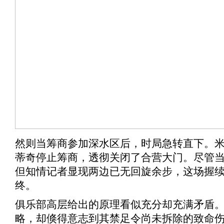
然则当筹商参加深水区后，时局急转直下。
蒂奇停止筹商，透彻关闭了合营大门。尽管
但知情记者显现两边已无回旋余步，这场握
终。
俱乐部高层给出的原理看似充分却充满矛盾
略，却倏得意志到其禁足令尚未拆除的致命