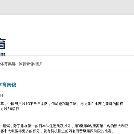
体育集锦
体育录像/图片
体育集锦
64
帷幕，中国男足以1:3不敌日本队，但却也踢进了球。与此前在比赛之前讲的同样，
以7:0横扫。
一锅粥，除了排在第一的日本队遥遥跳跃以外，第3至第6名距离第二名的澳大利亚
比赛中大概赢得更多的积分，就有契机排进前四名而晋级第四阶段的比赛。