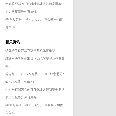
申京垂死端刀兵的种种化让火箭新赛季概述
实力再度攀升体育集锦
6060 万英镑（7000 万欧元）就会被采纳体
育集锦
相关资讯
这就给了铁汉其它球员契机体育集锦
球迷不会看见他出目下CBA的赛场上体育集
锦
笃定如下：2026-27赛季：5100万好意思元2
027-28赛季：5510万好
申京垂死端刀兵的种种化让火箭新赛季概述
实力再度攀升体育集锦
6060 万英镑（7000 万欧元）就会被采纳体
育集锦