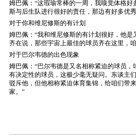
姆巴佩：“这瑕瑜常棒的一周，我嗅觉体格好
斯与后生队进行很好的责任，那边有好多优秀
对于你和维尼修斯的有计划
姆巴佩：“我和维尼修斯的有计划很好，他是
齐在说，那些宇宙上最佳的球员齐在这里，咱
对于巴尔韦德的出色现象
姆巴佩：“巴尔韦德是又名相称紧迫的球员，
有决定性的球员，这极少毫无疑问。东谈主
驳斥他，但他相称紧迫体育集锦，给咱们带
家。”