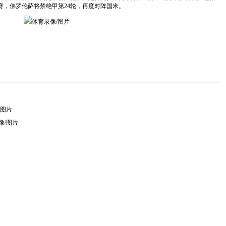
赛，佛罗伦萨将禁绝甲第24轮，再度对阵国米。
体育录像/图片
/图片
像/图片