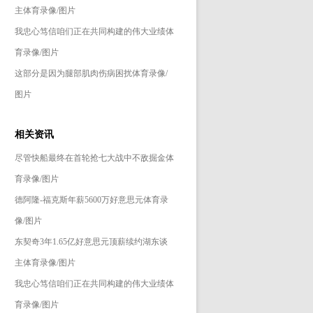
主体育录像/图片
我忠心笃信咱们正在共同构建的伟大业绩体
育录像/图片
这部分是因为腿部肌肉伤病困扰体育录像/
图片
相关资讯
尽管快船最终在首轮抢七大战中不敌掘金体
育录像/图片
德阿隆-福克斯年薪5600万好意思元体育录
像/图片
东契奇3年1.65亿好意思元顶薪续约湖东谈
主体育录像/图片
我忠心笃信咱们正在共同构建的伟大业绩体
育录像/图片