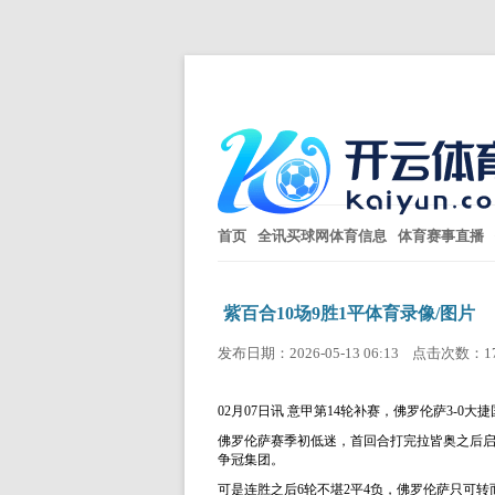
首页
全讯买球网体育信息
体育赛事直播
紫百合10场9胜1平体育录像/图片
发布日期：2026-05-13 06:13 点击次数：1
02月07日讯 意甲第14轮补赛，佛罗伦萨3-
佛罗伦萨赛季初低迷，首回合打完拉皆奥之后启
争冠集团。
可是连胜之后6轮不堪2平4负，佛罗伦萨只可