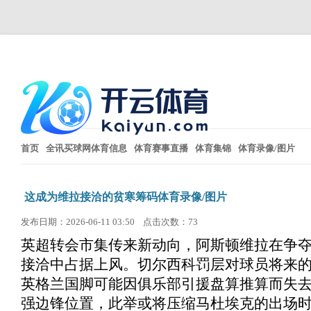
首页
全讯买球网体育信息
体育赛事直播
体育集锦
体育录像/图片
这成为维拉接洽的贫寒筹码体育录像/图片
发布日期：2026-06-11 03:50 点击次数：73
英超转会市集传来新动向，阿斯顿维拉在争夺
接洽中占据上风。切尔西科罚层对球员将来的
英格兰国脚可能因俱乐部引援盘算推算而失
强边锋位置，此举或将压缩马杜埃克的出场