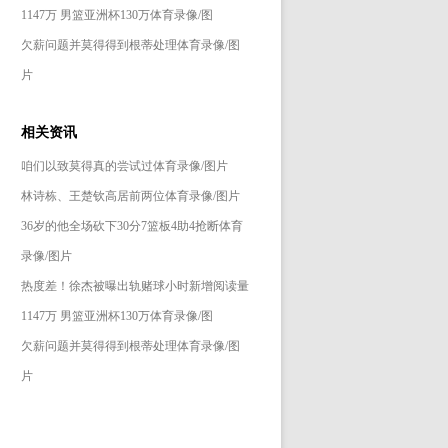
1147万 男篮亚洲杯130万体育录像/图
欠薪问题并莫得得到根蒂处理体育录像/图
片
相关资讯
咱们以致莫得真的尝试过体育录像/图片
林诗栋、王楚钦高居前两位体育录像/图片
36岁的他全场砍下30分7篮板4助4抢断体育
录像/图片
热度差！徐杰被曝出轨赌球小时新增阅读量
1147万 男篮亚洲杯130万体育录像/图
欠薪问题并莫得得到根蒂处理体育录像/图
片