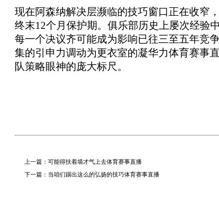
现在阿森纳解决层濒临的技巧窗口正在收窄
终末12个月保护期。俱乐部历史上屡次经验
每一个决议齐可能成为影响已往三至五年竞
集的引申力调动为更衣室的凝华力体育赛事
队策略眼神的庞大标尺。
上一篇：
可能得扶着墙才气上去体育赛事直播
下一篇：
当咱们踢出这么的弘扬的技巧体育赛事直播