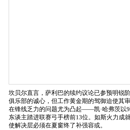
坎贝尔直言，萨利巴的续约议论已参预明锐
俱乐部的诚心，但工作黄金期的驾御迫使其
在锋线乏力的问题尤为凸起——凯·哈弗茨以
东谈主踏进联赛弓手榜前13位。如斯火力成
使解决层必须在夏窗终了补强容或。