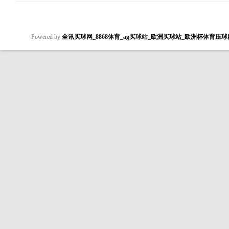
Powered by
全讯买球网_8868体育_ag买球站_欧洲买球站_欧洲杯体育压球