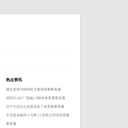
热点资讯
通过篮球与榜样的力量体育赛事直播
得回10.4分7.7篮板2.0助攻体育赛事直播
目下方位比之前复杂多了体育赛事直播
不仅是名顺序 4 与第 12 的实力对话体育赛
事直播