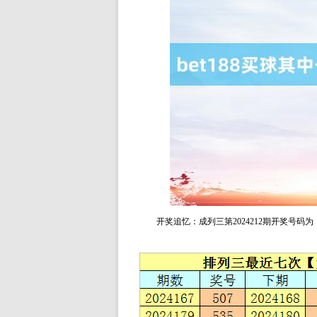
开奖追忆：成列三第2024212期开奖号码为