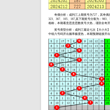
奇偶分析：成列三上期奖号为727，其奇偶类型
323、367、105、187,其下期奖号分裂为：983
相称，本期看意思意思数奖号大热，谨防全奇
奖号类型分析：成列三最近七次【大小大】组
中组六号码开出频率极度热，本期预测链接开出