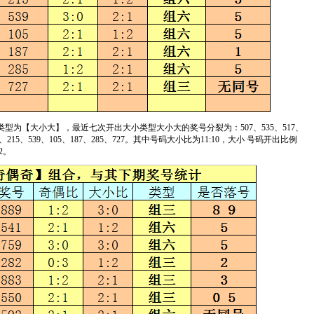
为【大小大】，最近七次开出大小类型大小大的奖号分裂为：507、535、517、
1、215、539、105、187、285、727。其中号码大小比为11:10，大小 号码开出比例
2。