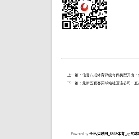
上一篇：
信誉八戒体育评级奇偶类型开出：
下一篇：
最新五联赛买球站社区该公司一直努
Powered by
全讯买球网_8868体育_ag