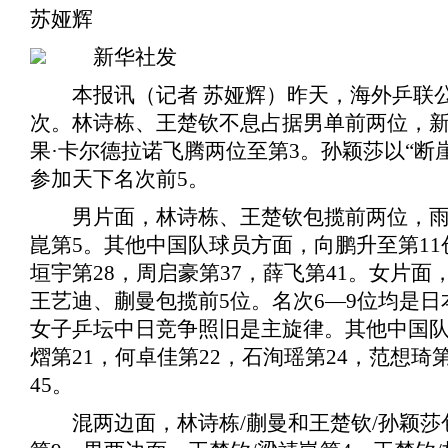
苏娅辉
新华社发
本报讯（记者 苏娅辉）昨天，海外乒联公布
次。林诗栋、王楚钦不息占据男单前两位，
果·卡尔德拉诺飞腾两位至第3。孙颖莎以“断
参加天下名次前5。
男片面，林诗栋、王楚钦包揽前两位，雨果
崑第5。其他中国队球员方面，向鹏升至第11
垣宇第28，周启豪第37，薛飞第41。女片
王艺迪、蒯曼包揽前5位。名次6—9位均是
女子乒坛中日竞争照旧是主旋律。其他中国队
熠第21，何卓佳第22，石洵瑶第24，范想琦
45。
混两边面，林诗栋/蒯曼和王楚钦/孙颖莎