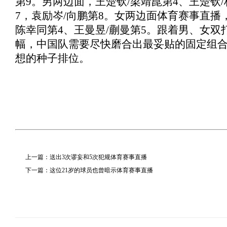
第9。男两边面，王楚钦/梁靖崑第4、王楚钦/
7，袁励岑/向鹏第8。女两边面体育赛事直播，
陈幸同第4、王曼昱/蒯曼第5。跟着男、女
幅，中国队需要尽快磨合出最妥贴的固定组
想的种子排位。
上一篇：
送出3次谬妄和5次犯规体育赛事直播
下一篇：
这位21岁的球员也曾暗示体育赛事直播