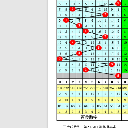
王太始胪列三第2025030期奖号参考：