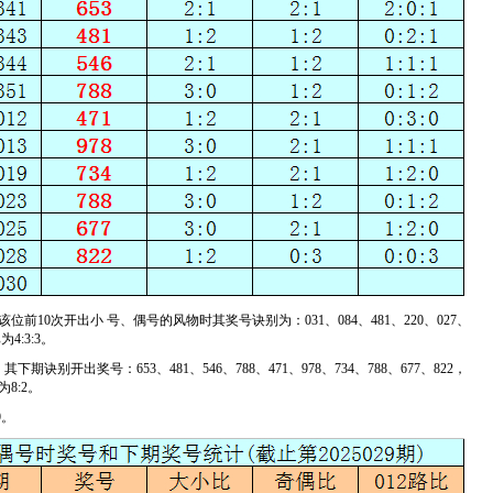
0次开出小 号、偶号的风物时其奖号诀别为：031、084、481、220、027、
为4:3:3。
开出奖号：653、481、546、788、471、978、734、788、677、822，
为8:2。
9。