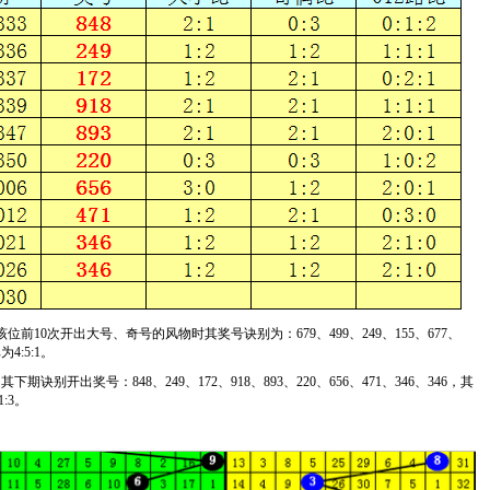
0次开出大号、奇号的风物时其奖号诀别为：679、499、249、155、677、
为4:5:1。
出奖号：848、249、172、918、893、220、656、471、346、346，其
:3。