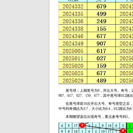
尾号球：上期奖号为9，开出大号、奇号，该位前1
907、617、027、159、677，其中尾号球012路比
在尾号球前10次开出大号、奇号类型之后，其下期诀别开
中号码奇偶比为3:7，大小比为6:4，012路比为6:1
本期瞻望该位出现奇号，要点参考号码1。