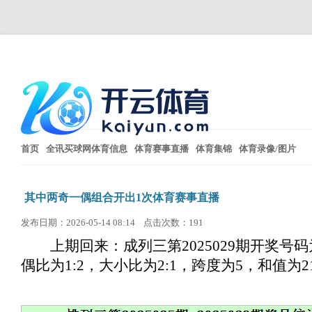
首页
全讯买球网体育信息
体育赛事直播
体育集锦
体育录像/图片
其中两奇一偶组合开出1次体育赛事直播
发布日期：2026-05-14 08:14 点击次数：191
上期回来：成列三第2025029期开奖号码
偶比为1:2，大小比为2:1，跨度为5，和值为2