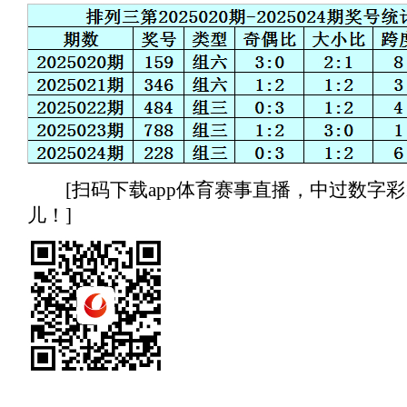
[扫码下载app体育赛事直播，中过数字彩
儿！]